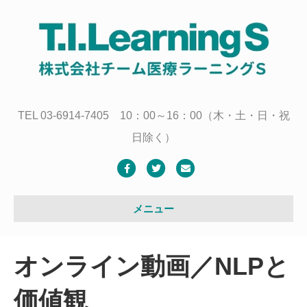
TEL 03-6914-7405 10：00～16：00（木・土・日・祝
日除く）
F
T
E
a
w
m
c
i
a
メニュー
e
t
i
b
t
l
オンライン動画／NLPと
o
e
o
r
価値観
k