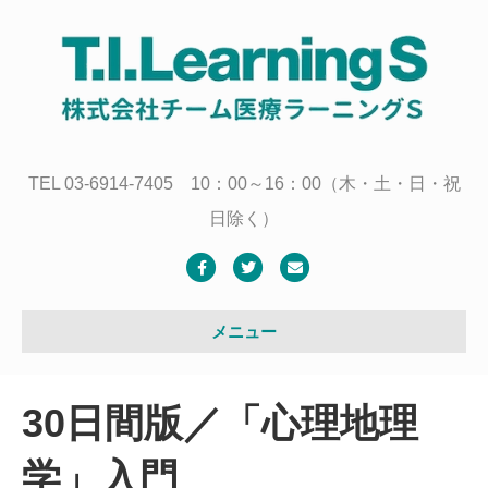
TEL 03-6914-7405 10：00～16：00（木・土・日・祝
日除く）
F
T
E
a
w
m
c
i
a
メニュー
e
t
i
b
t
l
30日間版／「心理地理
o
e
o
r
学」入門
k