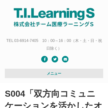
TEL 03-6914-7405 10：00～16：00（木・土・日・祝
日除く）
F
T
E
a
w
m
c
i
a
メニュー
e
t
i
b
t
l
S004「双方向コミュニ
o
e
o
r
ケーションを活かしたオ
k